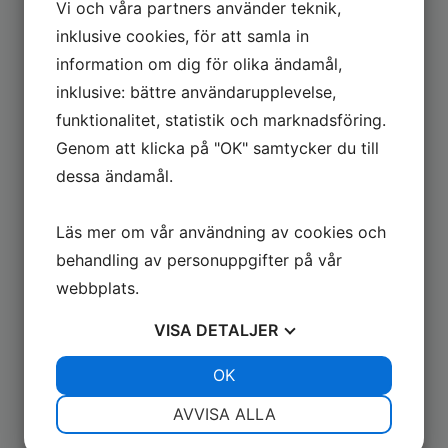
På uppdrag av Region Skåne
Vi och våra partners använder teknik,
Välkommen till
inklusive cookies, för att samla in
Möllevångens
information om dig för olika ändamål,
inklusive: bättre användarupplevelse,
vårdcentral
funktionalitet, statistik och marknadsföring.
På uppdrag av Region Skåne erbjuder vi en
Genom att klicka på "OK" samtycker du till
högkvalitativ och tillgänglig vård genom våra tre enheter:
dessa ändamål.
Möllevångens vårdcentral
,
Möllevångens vårdcentral
Filial Sofielund
och
Möllevångs
Läs mer om vår användning av cookies och
psykoterapimottagning (KBT)
.
behandling av personuppgifter på vår
Hos oss arbetar de olika professionerna i team för att ge
webbplats.
dig trygg, jämlik och personligt anpassad vård.
Vi strävar efter att möta dina specifika behov med
VISA
DETALJER
omtanke, professionalism och korta väntetider.
LISTA DIG HOS OSS
JA
NEJ
OK
JA
NEJ
NÖDVÄNDIG
INSTÄLLNINGAR
AVVISA ALLA
JA
NEJ
JA
NEJ