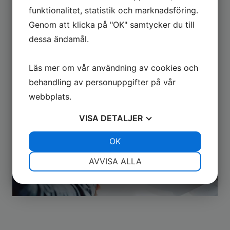
tjänsterna
funktionalitet, statistik och marknadsföring.
Genom att klicka på "OK" samtycker du till
dessa ändamål.
3.
Via telefon
040-19 00 13
– Ring oss under våra
telefontider för att boka tid, få rådgivning eller
Läs mer om vår användning av cookies och
hjälp med recept och remisser.
behandling av personuppgifter på vår
webbplats.
VISA
DETALJER
JA
NEJ
OK
JA
NEJ
NÖDVÄNDIG
INSTÄLLNINGAR
AVVISA ALLA
JA
NEJ
JA
NEJ
MARKNADSFÖRING
STATISTIK