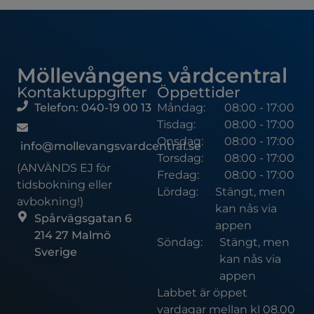
Möllevångens vårdcentral
Kontaktuppgifter
Öppettider
Telefon: 040-19 00 13
Måndag:
08:00 - 17:00
Tisdag:
08:00 - 17:00
Onsdag:
08:00 - 17:00
info@mollevangsvardcentral.se
Torsdag:
08:00 - 17:00
(ANVÄNDS EJ för
Fredag:
08:00 - 17:00
tidsbokning eller
Lördag:
Stängt, men
avbokning!)
kan nås via
Spårvägsgatan 6
appen
214 27 Malmö
Söndag:
Stängt, men
Sverige
kan nås via
appen
Labbet är öppet
vardagar mellan kl 08.00