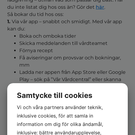
du inte listat dig hos oss än? Gör det
här
.
Så bokar du tid hos oss:
1.
Via vår app – snabbt och smidigt. Med vår app
kan du:
Boka och omboka tider
Skicka meddelanden till vårdteamet
Förnya recept
Få aviseringar om provsvar och bokningar,
mm
Ladda ner appen från App Store eller Google
Play – sök på ”Vår Vårdcentral” eller skanna
QR-koden nedan.
Samtycke till cookies
Vi och våra partners använder teknik,
inklusive cookies, för att samla in
information om dig för olika ändamål,
2.
Via 1177.se – Logga in med BankID och välj
“Boka tid” eller skicka ett meddelande via e-
inklusive: bättre användarupplevelse,